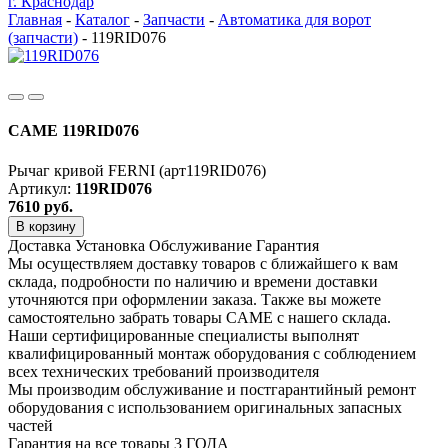
г. Краснодар
Главная
-
Каталог
-
Запчасти
-
Автоматика для ворот
(запчасти)
-
119RID076
CAME 119RID076
Рычаг кривой FERNI (арт119RID076)
Артикул:
119RID076
7610
руб.
В корзину
Доставка
Установка
Обслуживание
Гарантия
Мы осуществляем доставку товаров с ближайшего к вам
склада, подробности по наличию и времени доставки
уточняются при оформлении заказа. Также вы можете
самостоятельно забрать товары CAME с нашего склада.
Наши сертифицированные специалисты выполнят
квалифицированный монтаж оборудования с соблюдением
всех технических требований производителя
Мы производим обслуживание и постгарантийный ремонт
оборудования с использованием оригинальных запасных
частей
Гарантия на все товары 3 ГОДА